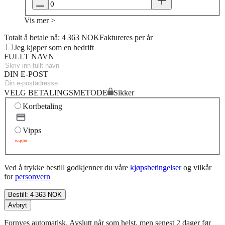
Vis mer >
Totalt å betale nå: 4 363 NOK
Faktureres per år
Jeg kjøper som en bedrift
FULLT NAVN
DIN E-POST
VELG BETALINGSMETODE
Sikker
Kortbetaling
Vipps
Ved å trykke bestill godkjenner du våre
kjøpsbetingelser
og vilkår
for
personvern
Bestill: 4 363 NOK
Avbryt
Fornyes automatisk. Avslutt når som helst, men senest 2 dager før