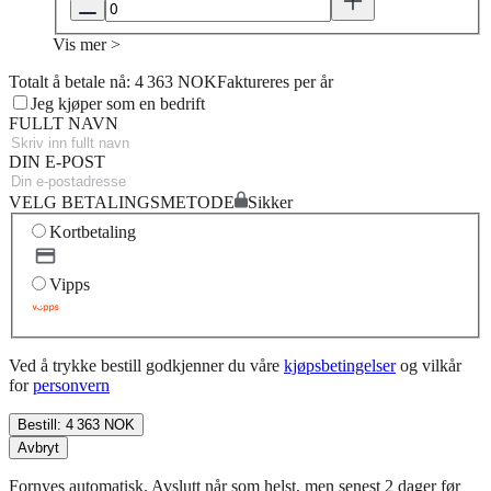
Vis mer >
Totalt å betale nå: 4 363 NOK
Faktureres per år
Jeg kjøper som en bedrift
FULLT NAVN
DIN E-POST
VELG BETALINGSMETODE
Sikker
Kortbetaling
Vipps
Ved å trykke bestill godkjenner du våre
kjøpsbetingelser
og vilkår
for
personvern
Bestill: 4 363 NOK
Avbryt
Fornyes automatisk. Avslutt når som helst, men senest 2 dager før