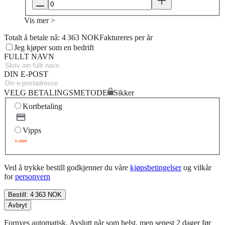
Vis mer >
Totalt å betale nå: 4 363 NOK
Faktureres per år
Jeg kjøper som en bedrift
FULLT NAVN
DIN E-POST
VELG BETALINGSMETODE
Sikker
Kortbetaling
Vipps
Ved å trykke bestill godkjenner du våre
kjøpsbetingelser
og vilkår
for
personvern
Bestill: 4 363 NOK
Avbryt
Fornyes automatisk. Avslutt når som helst, men senest 2 dager før