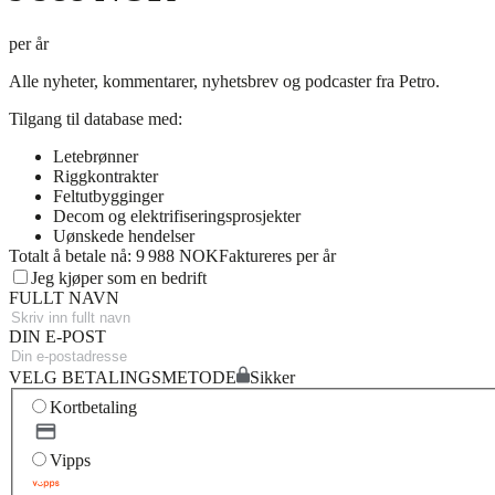
per år
Alle nyheter, kommentarer, nyhetsbrev og podcaster fra Petro.
Tilgang til database med:
Letebrønner
Riggkontrakter
Feltutbygginger
Decom og elektrifiseringsprosjekter
Uønskede hendelser
Totalt å betale nå: 9 988 NOK
Faktureres per år
Jeg kjøper som en bedrift
FULLT NAVN
DIN E-POST
VELG BETALINGSMETODE
Sikker
Kortbetaling
Vipps