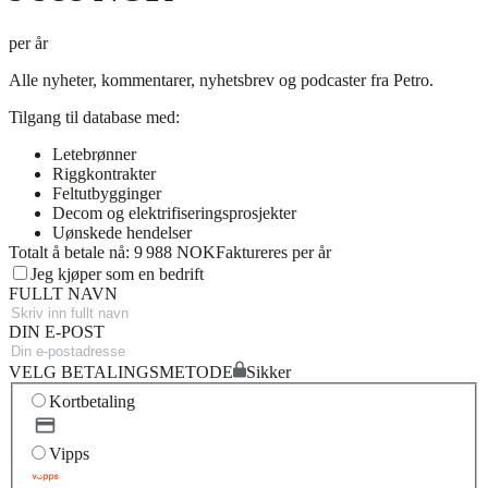
per år
Alle nyheter, kommentarer, nyhetsbrev og podcaster fra Petro.
Tilgang til database med:
Letebrønner
Riggkontrakter
Feltutbygginger
Decom og elektrifiseringsprosjekter
Uønskede hendelser
Totalt å betale nå: 9 988 NOK
Faktureres per år
Jeg kjøper som en bedrift
FULLT NAVN
DIN E-POST
VELG BETALINGSMETODE
Sikker
Kortbetaling
Vipps