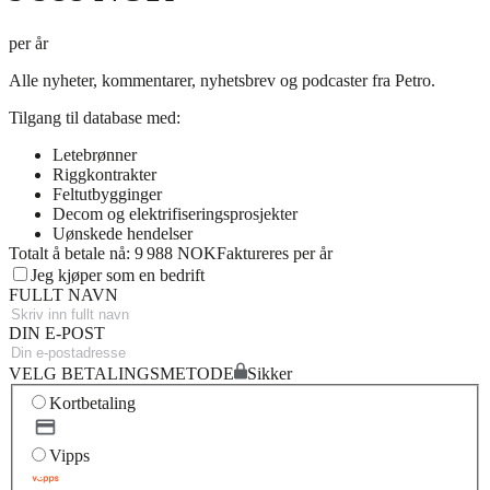
per år
Alle nyheter, kommentarer, nyhetsbrev og podcaster fra Petro.
Tilgang til database med:
Letebrønner
Riggkontrakter
Feltutbygginger
Decom og elektrifiseringsprosjekter
Uønskede hendelser
Totalt å betale nå: 9 988 NOK
Faktureres per år
Jeg kjøper som en bedrift
FULLT NAVN
DIN E-POST
VELG BETALINGSMETODE
Sikker
Kortbetaling
Vipps