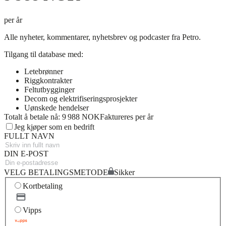
per år
Alle nyheter, kommentarer, nyhetsbrev og podcaster fra Petro.
Tilgang til database med:
Letebrønner
Riggkontrakter
Feltutbygginger
Decom og elektrifiseringsprosjekter
Uønskede hendelser
Totalt å betale nå: 9 988 NOK
Faktureres per år
Jeg kjøper som en bedrift
FULLT NAVN
DIN E-POST
VELG BETALINGSMETODE
Sikker
Kortbetaling
Vipps