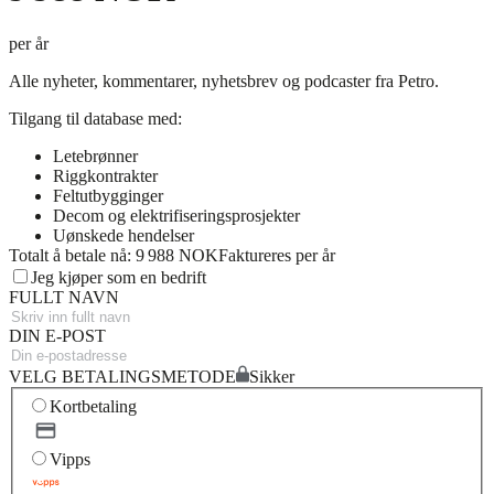
per år
Alle nyheter, kommentarer, nyhetsbrev og podcaster fra Petro.
Tilgang til database med:
Letebrønner
Riggkontrakter
Feltutbygginger
Decom og elektrifiseringsprosjekter
Uønskede hendelser
Totalt å betale nå: 9 988 NOK
Faktureres per år
Jeg kjøper som en bedrift
FULLT NAVN
DIN E-POST
VELG BETALINGSMETODE
Sikker
Kortbetaling
Vipps